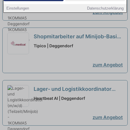
Einstellungen
Datenschutzerklärung
zum Angebot
Shopmitarbeiter auf Minijob-Basis
- gerne Quereinsteiger (m/w/d)
Tipico | Deggendorf
neu
zum Angebot
Lager- und Logistikkoordinator
(m/w/d) (Teilzeit/Minijob) -
Heartbeat AI | Deggendorf
1KOMMA5 Deggendorf
neu
zum Angebot