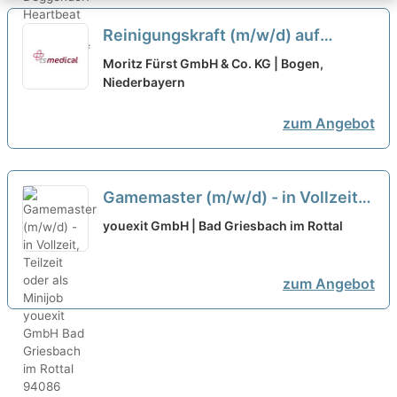
Reinigungskraft (m/w/d) auf
Minijob-Basis oder in Teilzeit am
Moritz Fürst GmbH & Co. KG | Bogen,
Vormittag, 5 Std. / Tag
Niederbayern
neu
zum Angebot
Gamemaster (m/w/d) - in Vollzeit,
Teilzeit oder als Minijob
youexit GmbH | Bad Griesbach im Rottal
zum Angebot