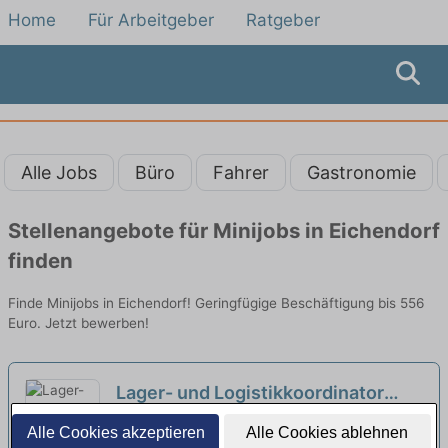
Home
Für Arbeitgeber
Ratgeber
Alle Jobs
Büro
Fahrer
Gastronomie
Stellenangebote für Minijobs in Eichendorf
finden
Finde Minijobs in Eichendorf! Geringfügige Beschäftigung bis 556
Euro. Jetzt bewerben!
Lager- und Logistikkoordinator
(m/w/d) (Teilzeit/Minijob) -
1KOMMA5 ° Gruppe | Deggendorf
Alle Cookies akzeptieren
Alle Cookies ablehnen
1KOMMA5 Deggendorf
neu