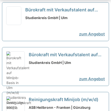
Bürokraft mit Verkaufstalent auf
Minijob-Basis in Ulm (m/w/d)
neu
Studienkreis GmbH | Ulm
zum Angebot
Bürokraft mit Verkaufstalent auf
Minijob-Basis in Ulm (m/w/d)
neu
Studienkreis GmbH | Ulm
zum Angebot
Reinigungskraft Minijob (m/w/d)
ASB Heilbronn - Franken | Günzburg