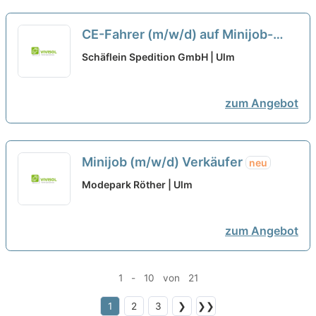
CE-Fahrer (m/w/d) auf Minijob-
Basis für Neu-Ulm bei 107-
Schäflein Spedition GmbH | Ulm
Schäflein Truck Service GmbH
zum Angebot
Minijob (m/w/d) Verkäufer
neu
Modepark Röther | Ulm
zum Angebot
1 - 10 von 21
1
2
3
❯
❯❯