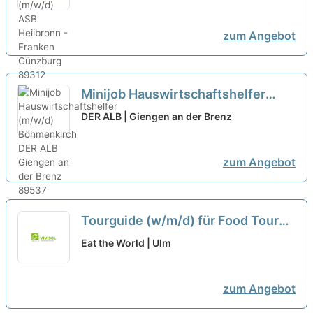
zum Angebot
Minijob Hauswirtschaftshelfer
(m/w/d) Böhmenkirch
neu
DER ALB | Giengen an der Brenz
zum Angebot
Tourguide (w/m/d) für Food Touren
als Minijob in Ulm
neu
Eat the World | Ulm
zum Angebot