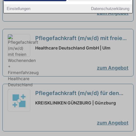
Einstellungen
Datenschutzerklärung
zum Angebot
Pflegefachkraft (m/w/d) mit freien
Wochenenden + Firmenfahrzeug
Healthcare Deutschland GmbH | Ulm
neu
zum Angebot
Pflegefachkraft (m/w/d) für den
ambulanten OP (Minijob) - Hier
KREISKLINIKEN GÜNZBURG | Günzburg
sind Sie richtig!
neu
zum Angebot