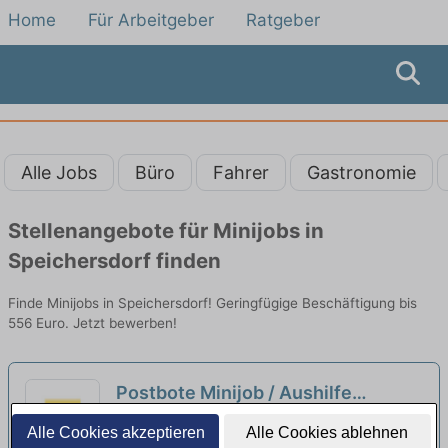
Home
Für Arbeitgeber
Ratgeber
Alle Jobs
Büro
Fahrer
Gastronomie
Stellenangebote für Minijobs in
Speichersdorf finden
Finde Minijobs in Speichersdorf! Geringfügige Beschäftigung bis
556 Euro. Jetzt bewerben!
Postbote Minijob / Aushilfe
(m/w/d)
neu
Deutsche Post & DHL | Speichersdorf
Alle Cookies akzeptieren
Alle Cookies ablehnen