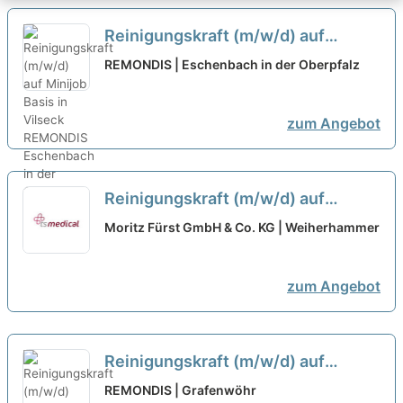
Reinigungskraft (m/w/d) auf
Minijob Basis in Vilseck
REMONDIS | Eschenbach in der Oberpfalz
zum Angebot
Reinigungskraft (m/w/d) auf
Minijob-Basis am Nachmittag
neu
Moritz Fürst GmbH & Co. KG | Weiherhammer
zum Angebot
Reinigungskraft (m/w/d) auf
Minijob Basis in Vilseck
neu
REMONDIS | Grafenwöhr