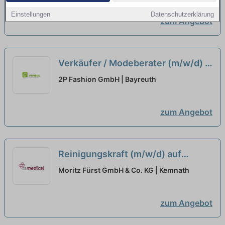
Einstellungen
Datenschutzerklärung
zum Angebot
Verkäufer / Modeberater (m/w/d) -
Vollzeit | Teilzeit | Minijob - CEP /
2P Fashion GmbH | Bayreuth
ITEM m6 - City Outlet Bad
Münstereifel
neu
zum Angebot
Reinigungskraft (m/w/d) auf
Minijob-Basis oder in Teilzeit, 1,5 -
Moritz Fürst GmbH & Co. KG | Kemnath
4,0 Std. / Tag
neu
zum Angebot