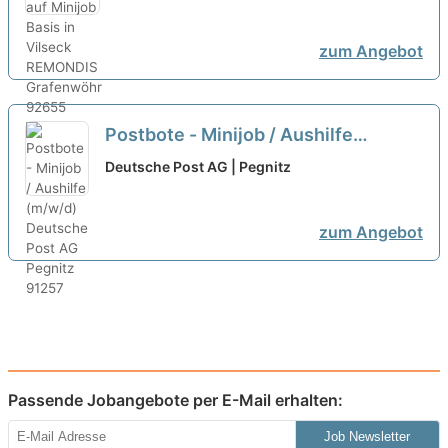
zum Angebot
Postbote - Minijob / Aushilfe
(m/w/d)
neu
Deutsche Post AG | Pegnitz
zum Angebot
Passende Jobangebote per E-Mail erhalten:
Job Newsletter