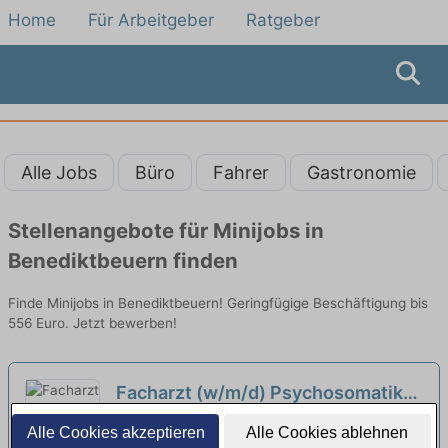
Home
Für Arbeitgeber
Ratgeber
Alle Jobs
Büro
Fahrer
Gastronomie
Stellenangebote für Minijobs in
Benediktbeuern finden
Finde Minijobs in Benediktbeuern! Geringfügige Beschäftigung bis
556 Euro. Jetzt bewerben!
Facharzt (w/m/d) Psychosomatik
oder Psychiatrie für planbare
Oberberg GmbH | Bad Tölz
Alle Cookies akzeptieren
Alle Cookies ablehnen
Wochenend- und Nachtdienste in