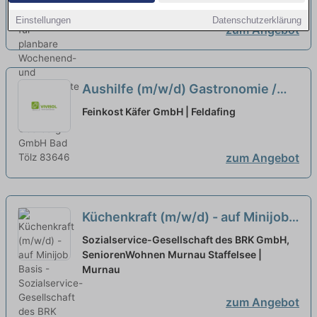
Privatklinik
neu
Einstellungen
Datenschutzerklärung
zum Angebot
Aushilfe (m/w/d) Gastronomie /
Service in Starnberg am
Feinkost Käfer GmbH | Feldafing
Wochenende
zum Angebot
Küchenkraft (m/w/d) - auf Minijob
Basis -
neu
Sozialservice-Gesellschaft des BRK GmbH,
SeniorenWohnen Murnau Staffelsee |
Murnau
zum Angebot