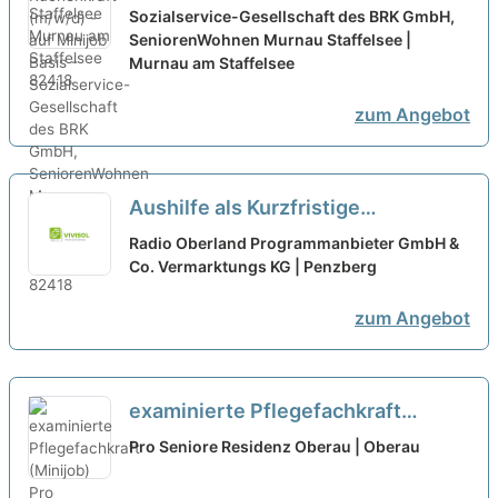
Basis -
neu
Sozialservice-Gesellschaft des BRK GmbH,
SeniorenWohnen Murnau Staffelsee |
Murnau am Staffelsee
zum Angebot
Aushilfe als Kurzfristige
Beschäftigung oder Minijob als
Radio Oberland Programmanbieter GmbH &
Badeaufsicht (m/w/d)
Co. Vermarktungs KG | Penzberg
zum Angebot
examinierte Pflegefachkraft
(Minijob)
neu
Pro Seniore Residenz Oberau | Oberau