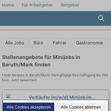
Home
Für Arbeitgeber
Ratgeber
Alle Jobs
Büro
Fahrer
Gastronomie
Stellenangebote für Minijobs in
Baruth/Mark finden
Finde Minijobs in Baruth/Mark! Geringfügige Beschäftigung bis 556
Euro. Jetzt bewerben!
Verkäufer (m/w/d) Minijob im
Haus-, Hof- & Gartenmarkt
neu
DHG Brüel Dienstleistungs- und
Alle Cookies akzeptieren
Alle Cookies ablehnen
Handelsgesellschaft mbH | Schwerin