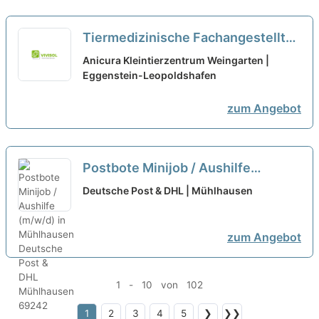
Tiermedizinische Fachangestellte /
Tierpfleger im Nacht- und
Anicura Kleintierzentrum Weingarten |
Wochenendnotdienst (m/w/d) -
Eggenstein-Leopoldshafen
Weingarten (Baden)
neu
zum Angebot
Postbote Minijob / Aushilfe
(m/w/d) in Mühlhausen
neu
Deutsche Post & DHL | Mühlhausen
zum Angebot
1 - 10 von 102
1
2
3
4
5
❯
❯❯