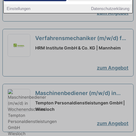
Einstellungen
Datenschutzerklärung
zum Angebot
Verfahrensmechaniker (m/w/d) für
Kunststoff- und Kautschuktechnik
HRM Institute GmbH & Co. KG | Mannheim
auf Minijob-Basis für die
Wochenendbetreuung
neu
zum Angebot
Maschinenbediener (m/w/d) in
Wochenendschicht
neu
Tempton Personaldienstleistungen GmbH |
Wiesloch
zum Angebot