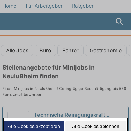
Home
Für Arbeitgeber
Ratgeber
Alle Jobs
Büro
Fahrer
Gastronomie
Stellenangebote für Minijobs in
Neulußheim finden
Finde Minijobs in Neulußheim! Geringfügige Beschäftigung bis 556
Euro. Jetzt bewerben!
Technische Reinigungskraft
(m/w/d)Minijob | Industrie am
HRM Institute GmbH & Co. KG | Mannheim
Alle Cookies akzeptieren
Alle Cookies ablehnen
Wochenende | Kahla
neu