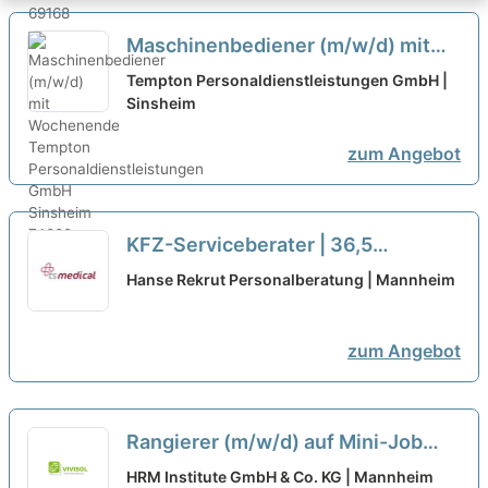
Maschinenbediener (m/w/d) mit
Wochenende
neu
Tempton Personaldienstleistungen GmbH |
Sinsheim
zum Angebot
KFZ-Serviceberater | 36,5
Std./Woche | 5.000 € mtl. Gehalt
Hanse Rekrut Personalberatung | Mannheim
inkl. Boni | Wochenende Frei |
Automobil
neu
zum Angebot
Rangierer (m/w/d) auf Mini-Job
Basis für Wochenenden
HRM Institute GmbH & Co. KG | Mannheim