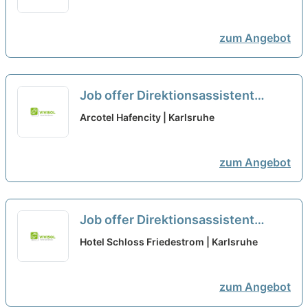
zum Angebot
Job offer Direktionsassistent
(m/w/d) Wochenende Frei in
Arcotel Hafencity | Karlsruhe
Karlsruhe at City Hotels Karlsruhe
zum Angebot
Job offer Direktionsassistent
(m/w/d) Wochenende Frei in
Hotel Schloss Friedestrom | Karlsruhe
Karlsruhe at City Hotels Karlsruhe
neu
zum Angebot