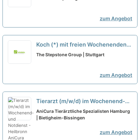
Gastronomie GmbH
neu
zum Angebot
Koch (*) mit freien Wochenenden
in Stuttgart bei Genuss & Harmonie
The Stepstone Group | Stuttgart
Gastronomie GmbH
neu
zum Angebot
Tierarzt (m/w/d) im Wochenend-
und Notdienst - Heilbronn
AniCura Tierärztliche Spezialisten Hamburg
| Bietigheim-Bissingen
zum Angebot