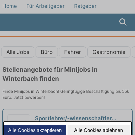
Home
Für Arbeitgeber
Ratgeber
Alle Jobs
Büro
Fahrer
Gastronomie
Stellenangebote für Minijobs in
Winterbach finden
Finde Minijobs in Winterbach! Geringfügige Beschäftigung bis 556
Euro. Jetzt bewerben!
Sportlehrer/-wissenschaftler
(m/w/d) - Minijob Wochenende
neu
rehamed GmbH | Stuttgart
Alle Cookies akzeptieren
Alle Cookies ablehnen