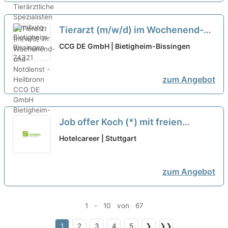
Tierarzt (m/w/d) im Wochenend-
und Notdienst - Heilbronn
neu
CCG DE GmbH | Bietigheim-Bissingen
zum Angebot
Job offer Koch (*) mit freien
Wochenenden in Stuttgart at
Hotelcareer | Stuttgart
Genuss & Harmonie Gastronomie
GmbH
neu
zum Angebot
1 - 10 von 67
1
2
3
4
5
❯
❯❯