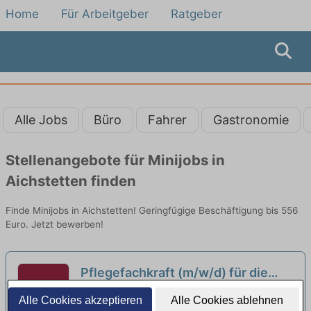
Home
Für Arbeitgeber
Ratgeber
Alle Jobs
Büro
Fahrer
Gastronomie
Stellenangebote für Minijobs in
Aichstetten finden
Finde Minijobs in Aichstetten! Geringfügige Beschäftigung bis 556
Euro. Jetzt bewerben!
Pflegefachkraft (m/w/d) für die
Wochenenddienste - Hier erwartet
Stiftung Liebenau Domizil für Menschen mit
Alle Cookies akzeptieren
Alle Cookies ablehnen
Dich ein tolles Team!
Demenz | Wolfegg
neu