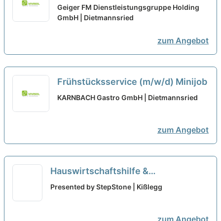
(m/w/d) in Voll- / Teilzeit oder als
Geiger FM Dienstleistungsgruppe Holding
Minijob - Kempten
GmbH | Dietmannsried
neu
zum Angebot
Frühstücksservice (m/w/d) Minijob
KARNBACH Gastro GmbH | Dietmannsried
zum Angebot
Hauswirtschaftshilfe &
Betreuungskraft Senioren (m/w/d) -
Presented by StepStone | Kißlegg
Teilzeit/Minijob - Wangen und
Umgebung
neu
zum Angebot