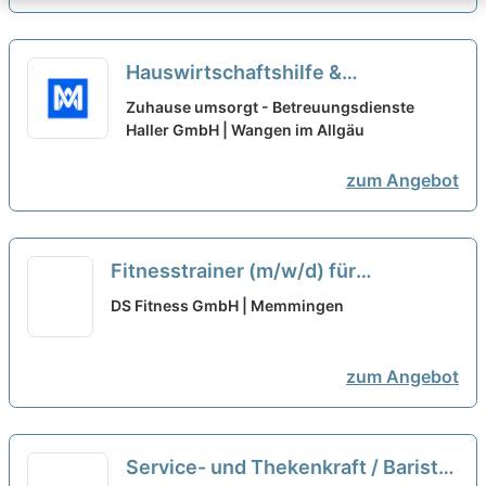
Hauswirtschaftshilfe &
Betreuungskraft Senioren (m/w/d)
Zuhause umsorgt - Betreuungsdienste
— Teilzeit/Minijob - Wangen im
Haller GmbH | Wangen im Allgäu
Allgäu und Umgebung
neu
zum Angebot
Fitnesstrainer (m/w/d) für
Memmingen auf 603 € -
DS Fitness GmbH | Memmingen
Minijobbasis
neu
zum Angebot
Service- und Thekenkraft / Barista