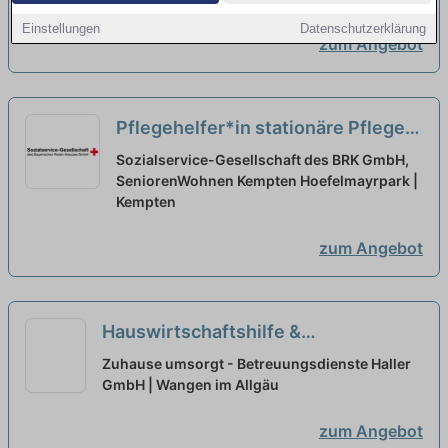
Einstellungen
Datenschutzerklärung
zum Angebot
Pflegehelfer*in stationäre Pflege
(m/w/d) - auf Minijob-Basis -
neu
Sozialservice-Gesellschaft des BRK GmbH,
SeniorenWohnen Kempten Hoefelmayrpark |
Kempten
zum Angebot
Hauswirtschaftshilfe &
Betreuungskraft Senioren (m/w/d)
Zuhause umsorgt - Betreuungsdienste Haller
Teilzeit/Minijob - Wangen im Allgäu
GmbH | Wangen im Allgäu
und Umgebung
neu
zum Angebot