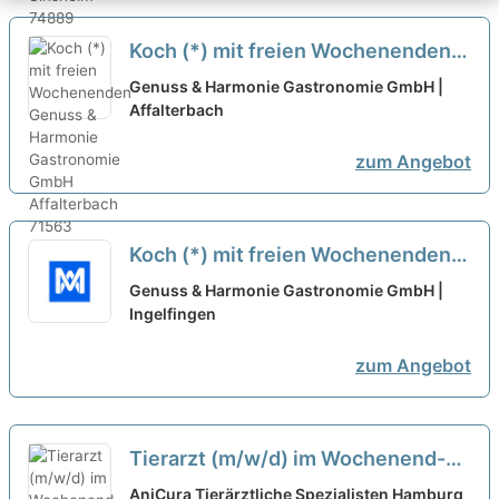
Koch (*) mit freien Wochenenden
neu
Genuss & Harmonie Gastronomie GmbH |
Affalterbach
zum Angebot
Koch (*) mit freien Wochenenden
neu
Genuss & Harmonie Gastronomie GmbH |
Ingelfingen
zum Angebot
Tierarzt (m/w/d) im Wochenend-
und Notdienst - Heilbronn
AniCura Tierärztliche Spezialisten Hamburg