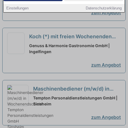
Einstellungen
Datenschutzerklärung
zum Angebot
Koch (*) mit freien Wochenenden
neu
Genuss & Harmonie Gastronomie GmbH |
Ingelfingen
zum Angebot
Maschinenbediener (m/w/d) in
Wochenendschicht
neu
Tempton Personaldienstleistungen GmbH |
Sinsheim
zum Angebot