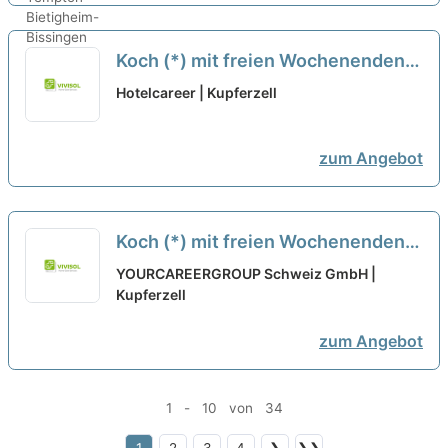
Koch (*) mit freien Wochenenden
in Kupferzell bei Genuss &
Hotelcareer | Kupferzell
Harmonie Gastronomie GmbH
neu
zum Angebot
Koch (*) mit freien Wochenenden
in Kupferzell bei Genuss &
YOURCAREERGROUP Schweiz GmbH |
Harmonie Gastronomie GmbH
Kupferzell
neu
zum Angebot
1 - 10 von 34