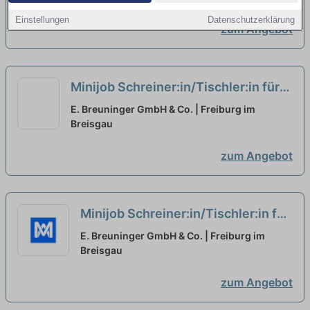
Einstellungen
Datenschutzerklärung
zum Angebot
Minijob Schreiner:in/Tischler:in für
den Laden- und Innenausbau
neu
E. Breuninger GmbH & Co. | Freiburg im
Breisgau
zum Angebot
Minijob Schreiner:in/Tischler:in für
den Laden- und Innenausbau
neu
E. Breuninger GmbH & Co. | Freiburg im
Breisgau
zum Angebot