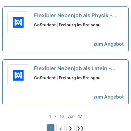
Flexibler Nebenjob als Physik -
Nachhilfelehrer*in (w/m/d)
neu
GoStudent | Freiburg im Breisgau
zum Angebot
Flexibler Nebenjob als Latein -
Nachhilfelehrer*in (w/m/d)
neu
GoStudent | Freiburg im Breisgau
zum Angebot
1 - 10 von 17
1
2
❯
❯❯