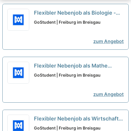
Flexibler Nebenjob als Biologie -
Nachhilfelehrer*in (w/m/d)
neu
GoStudent | Freiburg im Breisgau
zum Angebot
Flexibler Nebenjob als Mathe
Oberstufe - Nachhilfelehrer*in
GoStudent | Freiburg im Breisgau
(w/m/d)
neu
zum Angebot
Flexibler Nebenjob als Wirtschaft -
Nachhilfelehrer*in (w/m/d)
neu
GoStudent | Freiburg im Breisgau