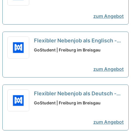
zum Angebot
Flexibler Nebenjob als Englisch -
Nachhilfelehrer*in (w/m/d)
neu
GoStudent | Freiburg im Breisgau
zum Angebot
Flexibler Nebenjob als Deutsch -
Nachhilfelehrer*in (w/m/d)
neu
GoStudent | Freiburg im Breisgau
zum Angebot