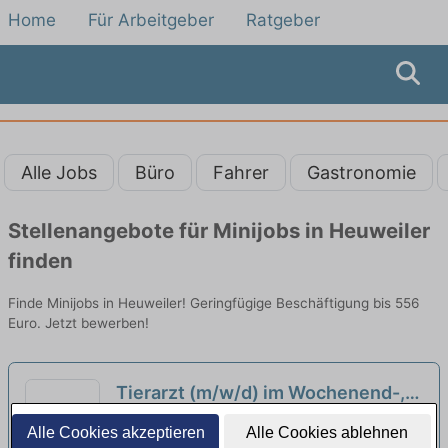
Home
Für Arbeitgeber
Ratgeber
Alle Jobs
Büro
Fahrer
Gastronomie
Stellenangebote für Minijobs in Heuweiler
finden
Finde Minijobs in Heuweiler! Geringfügige Beschäftigung bis 556
Euro. Jetzt bewerben!
Tierarzt (m/w/d) im Wochenend-,
Nacht- und Notdienst - Heilbronn
VetStage GmbH | Freiburg im Breisgau
Alle Cookies akzeptieren
Alle Cookies ablehnen
neu