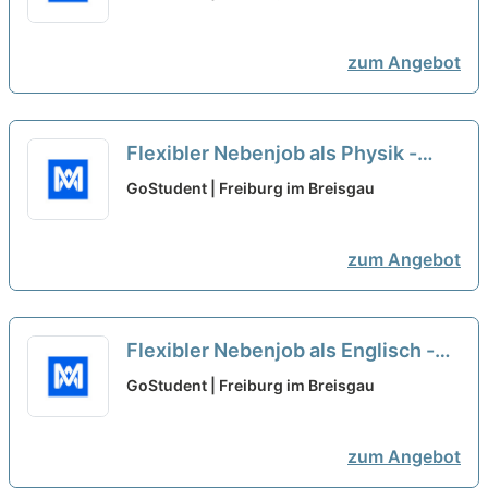
zum Angebot
Flexibler Nebenjob als Physik -
Nachhilfelehrer*in (w/m/d)
neu
GoStudent | Freiburg im Breisgau
zum Angebot
Flexibler Nebenjob als Englisch -
Nachhilfelehrer*in (w/m/d)
neu
GoStudent | Freiburg im Breisgau
zum Angebot