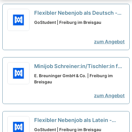
Flexibler Nebenjob als Deutsch -
Nachhilfelehrer*in (w/m/d)
neu
GoStudent | Freiburg im Breisgau
zum Angebot
Minijob Schreiner:in/Tischler:in für
den Laden- und Innenausbau
neu
E. Breuninger GmbH & Co. | Freiburg im
Breisgau
zum Angebot
Flexibler Nebenjob als Latein -
Nachhilfelehrer*in (w/m/d)
neu
GoStudent | Freiburg im Breisgau