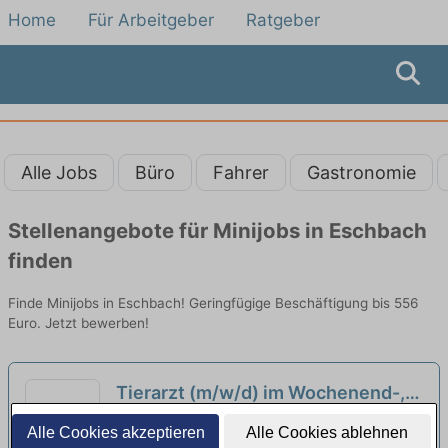
Home
Für Arbeitgeber
Ratgeber
Alle Jobs
Büro
Fahrer
Gastronomie
Stellenangebote für Minijobs in Eschbach
finden
Finde Minijobs in Eschbach! Geringfügige Beschäftigung bis 556
Euro. Jetzt bewerben!
Tierarzt (m/w/d) im Wochenend-,
Nacht- und Notdienst - Heilbronn
VetStage GmbH | Freiburg im Breisgau
Alle Cookies akzeptieren
Alle Cookies ablehnen
neu