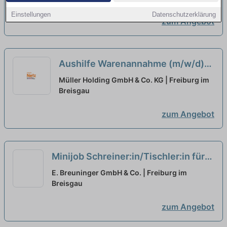
Einstellungen
Datenschutzerklärung
zum Angebot
Aushilfe Warenannahme (m/w/d)
Minijob
neu
Müller Holding GmbH & Co. KG | Freiburg im
Breisgau
zum Angebot
Minijob Schreiner:in/Tischler:in für
den Laden- und Innenausbau
neu
E. Breuninger GmbH & Co. | Freiburg im
Breisgau
zum Angebot