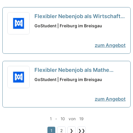
Flexibler Nebenjob als Wirtschaft -
Nachhilfelehrer*in (w/m/d)
neu
GoStudent | Freiburg im Breisgau
zum Angebot
Flexibler Nebenjob als Mathe
Oberstufe - Nachhilfelehrer*in
GoStudent | Freiburg im Breisgau
(w/m/d)
neu
zum Angebot
1 - 10 von 19
1
2
❯
❯❯