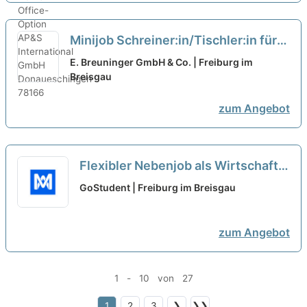
Minijob Schreiner:in/Tischler:in für
den Laden- und Innenausbau
neu
E. Breuninger GmbH & Co. | Freiburg im
Breisgau
zum Angebot
Flexibler Nebenjob als Wirtschaft -
Nachhilfelehrer*in (w/m/d)
neu
GoStudent | Freiburg im Breisgau
zum Angebot
1 - 10 von 27
1
2
3
❯
❯❯