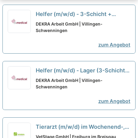
Helfer (m/w/d) - 3-Schicht +
Wochenende
neu
DEKRA Arbeit GmbH | Villingen-
Schwenningen
zum Angebot
Helfer (m/w/d) - Lager (3-Schicht +
Wochenenden)
neu
DEKRA Arbeit GmbH | Villingen-
Schwenningen
zum Angebot
Tierarzt (m/w/d) im Wochenend-,
Nacht- und Notdienst - Heilbronn
VetStage GmbH | Freiburg im Breisgau