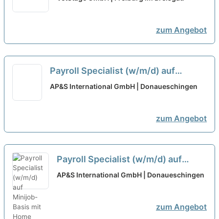
neu
zum Angebot
Payroll Specialist (w/m/d) auf
Minijob-Basis mit Home Office-
AP&S International GmbH | Donaueschingen
Option
neu
zum Angebot
Payroll Specialist (w/m/d) auf
Minijob-Basis mit Home Office-
AP&S International GmbH | Donaueschingen
Option
neu
zum Angebot