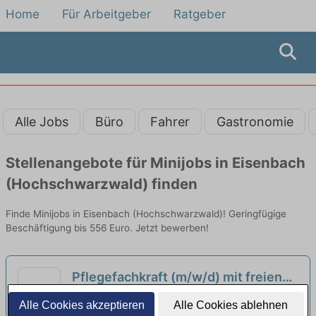
Home
Für Arbeitgeber
Ratgeber
Alle Jobs
Büro
Fahrer
Gastronomie
Stellenangebote für Minijobs in Eisenbach
(Hochschwarzwald) finden
Finde Minijobs in Eisenbach (Hochschwarzwald)! Geringfügige
Beschäftigung bis 556 Euro. Jetzt bewerben!
Pflegefachkraft (m/w/d) mit freien
Wochenenden + Firmenfahrzeug
neu
Healthcare Deutschland GmbH | Villingen-
Alle Cookies akzeptieren
Alle Cookies ablehnen
Schwenningen