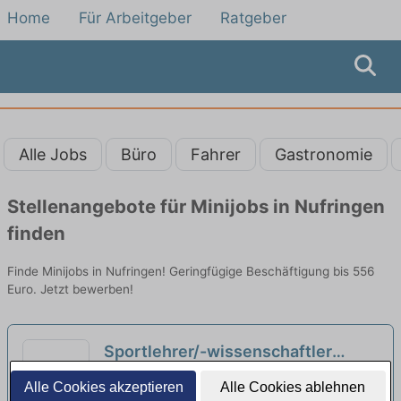
Home
Für Arbeitgeber
Ratgeber
Alle Jobs
Büro
Fahrer
Gastronomie
Stellenangebote für Minijobs in Nufringen
finden
Finde Minijobs in Nufringen! Geringfügige Beschäftigung bis 556
Euro. Jetzt bewerben!
Sportlehrer/-wissenschaftler
(m/w/d) - Minijob Wochenende
neu
rehamed GmbH | Stuttgart
Alle Cookies akzeptieren
Alle Cookies ablehnen