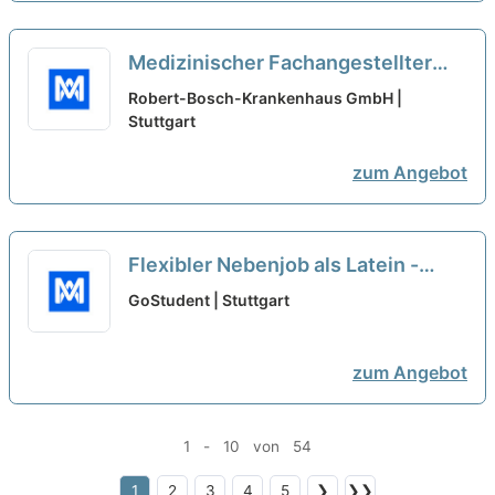
Medizinischer Fachangestellter
(m/w/d) Nachtblutabnahmedienst
Robert-Bosch-Krankenhaus GmbH |
in Teilzeit (10%-40%) oder als
Stuttgart
Minijob
neu
zum Angebot
Flexibler Nebenjob als Latein -
Nachhilfelehrer*in (w/m/d)
neu
GoStudent | Stuttgart
zum Angebot
1 - 10 von 54
1
2
3
4
5
❯
❯❯