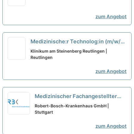
Genuss & Harmonie Gastronomie
GmbH
neu
zum Angebot
Medizinische:r Technolog:in (m/w/d)
für Radiologie auf Minijobbasis – Wir
Klinikum am Steinenberg Reutlingen |
haben den passenden Job für Sie!
Reutlingen
neu
zum Angebot
Medizinischer Fachangestellter
(m/w/d) Nachtblutabnahmedienst
Robert-Bosch-Krankenhaus GmbH |
in Teilzeit (10%-40%) oder als
Stuttgart
Minijob
neu
zum Angebot