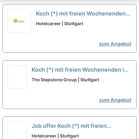
Koch (*) mit freien Wochenenden
in Stuttgart bei Genuss & Harmonie
Hotelcareer | Stuttgart
Gastronomie GmbH
neu
zum Angebot
Koch (*) mit freien Wochenenden in
Stuttgart bei Genuss & Harmonie
The Stepstone Group | Stuttgart
Gastronomie GmbH
neu
zum Angebot
Job offer Koch (*) mit freien
Wochenenden in Stuttgart at
Hotelcareer | Stuttgart