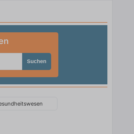
en
Suchen
esundheitswesen