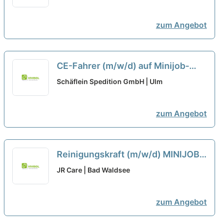
zum Angebot
CE-Fahrer (m/w/d) auf Minijob-
Basis für Neu-Ulm bei 107-
Schäflein Spedition GmbH | Ulm
Schäflein Truck Service GmbH
zum Angebot
Reinigungskraft (m/w/d) MINIJOB
neu
JR Care | Bad Waldsee
zum Angebot