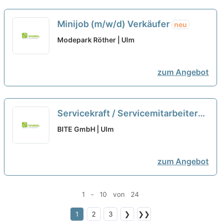
Minijob (m/w/d) Verkäufer
neu
Modepark Röther | Ulm
zum Angebot
Servicekraft / Servicemitarbeiter
(m/w/d) Spielhalle in Voll- oder
BITE GmbH | Ulm
Teilzeit / Minijob
neu
zum Angebot
1 - 10 von 24
1
2
3
❯
❯❯