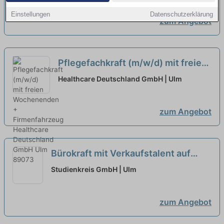
Einstellungen
Datenschutzerklärung
zum Angebot
Pflegefachkraft (m/w/d) mit freien
Wochenenden + Firmenfahrzeug
Healthcare Deutschland GmbH | Ulm
neu
zum Angebot
Bürokraft mit Verkaufstalent auf
Minijob-Basis in Ulm (m/w/d)
neu
Studienkreis GmbH | Ulm
zum Angebot