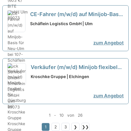
CE-Fahrer (m/w/d) auf Minijob-Basis
für Neu-Ulm bei 107-Schäflein Truck
Schäflein Logistics GmbH | Ulm
Service GmbH
neu
zum Angebot
Verkäufer (m/w/d) Minijob flexibel
für Günzburg bei Kroschke Gruppe
Kroschke Gruppe | Elchingen
neu
zum Angebot
1 - 10 von 26
1
2
3
❯
❯❯