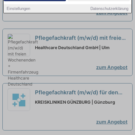
Einstellungen
Datenschutzerklärung
zum Angebot
Pflegefachkraft (m/w/d) mit freien
Wochenenden + Firmenfahrzeug
Healthcare Deutschland GmbH | Ulm
neu
zum Angebot
Pflegefachkraft (m/w/d) für den
ambulanten OP (Minijob) - Hier
KREISKLINIKEN GÜNZBURG | Günzburg
sind Sie richtig!
neu
zum Angebot