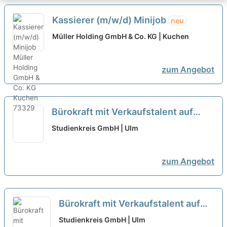
Kassierer (m/w/d) Minijob
neu
Müller Holding GmbH & Co. KG | Kuchen
zum Angebot
Bürokraft mit Verkaufstalent auf
Minijob-Basis in Ulm (m/w/d)
neu
Studienkreis GmbH | Ulm
zum Angebot
Bürokraft mit Verkaufstalent auf
Minijob-Basis in Ulm (m/w/d)
neu
Studienkreis GmbH | Ulm