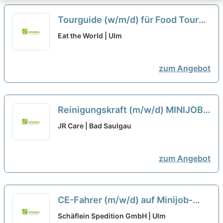
Tourguide (w/m/d) für Food Touren
als Minijob in Ulm
neu
Eat the World | Ulm
zum Angebot
Reinigungskraft (m/w/d) MINIJOB
neu
JR Care | Bad Saulgau
zum Angebot
CE-Fahrer (m/w/d) auf Minijob-
Basis für Neu-Ulm bei 107-
Schäflein Spedition GmbH | Ulm