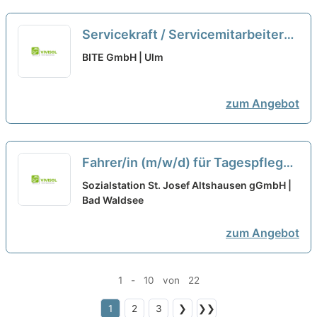
Servicekraft / Servicemitarbeiter
(m/w/d) Spielhalle in Voll- oder
BITE GmbH | Ulm
Teilzeit / Minijob
neu
zum Angebot
Fahrer/in (m/w/d) für Tagespflege
als Minijob bei St. Elisabeth-
Sozialstation St. Josef Altshausen gGmbH |
Stiftung Jobportal
Bad Waldsee
zum Angebot
1 - 10 von 22
1
2
3
❯
❯❯