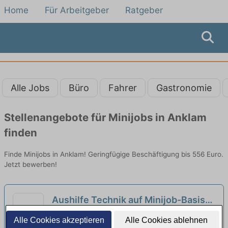
Home
Für Arbeitgeber
Ratgeber
Alle Jobs
Büro
Fahrer
Gastronomie
Stellenangebote für Minijobs in Anklam
finden
Finde Minijobs in Anklam! Geringfügige Beschäftigung bis 556 Euro.
Jetzt bewerben!
Aushilfe Technik auf Minijob-Basis
(m/w/d)
neu
Steigenberger Grandhotel and Spa
Alle Cookies akzeptieren
Alle Cookies ablehnen
Heringsdorf | Heringsdorf