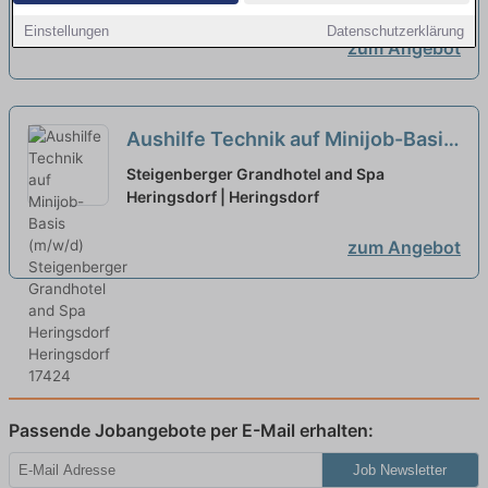
Einstellungen
Datenschutzerklärung
zum Angebot
Aushilfe Technik auf Minijob-Basis
(m/w/d)
neu
Steigenberger Grandhotel and Spa
Heringsdorf | Heringsdorf
zum Angebot
Passende Jobangebote per E-Mail erhalten:
Job Newsletter