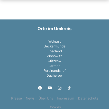
Orte im Umkreis
Wolgast
Ueckermünde
Friedland
Zinnowitz
Gützkow
Jarmen
Ferdinandshof
Ducherow
Presse
News
Über Uns
Impressum
Datenschutz
Cookies